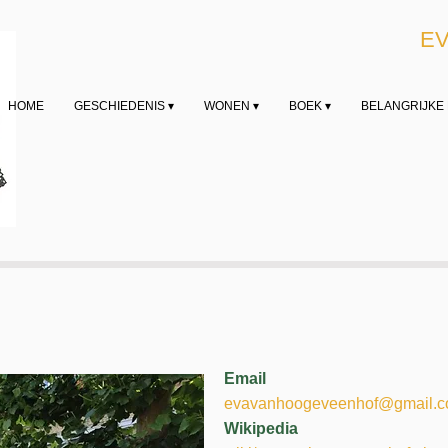
E
HOME
GESCHIEDENIS ▾
WONEN ▾
BOEK ▾
BELANGRIJKE 
Email
evavanhoogeveenhof@gmail.
Wikipedia