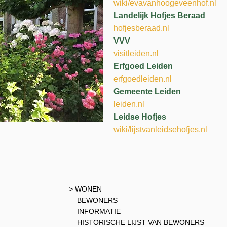
wiki/evavanhoogeveenhof.nl
Landelijk Hofjes Beraad
hofjesberaad.nl
VVV
visitleiden.nl
Erfgoed Leiden
erfgoedleiden.nl
Gemeente Leiden
leiden.nl
Leidse Hofjes
wiki/lijstvanleidsehofjes.nl
> WONEN
BEWONERS
INFORMATIE
HISTORISCHE LIJST VAN BEWONERS