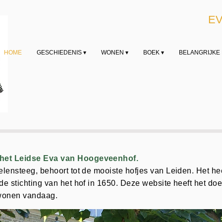
E
HOME
GESCHIEDENIS ▾
WONEN ▾
BOEK ▾
BELANGRIJKE 
het Leidse Eva van Hoogeveenhof.
elensteeg, behoort tot de mooiste hofjes van Leiden. Het he
e stichting van het hof in 1650. Deze website heeft het doe
t wonen vandaag.